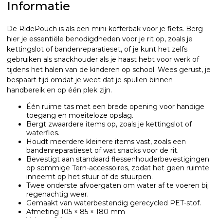
Informatie
De RidePouch is als een mini-kofferbak voor je fiets. Berg
hier je essentiële benodigdheden voor je rit op, zoals je
kettingslot of bandenreparatieset, of je kunt het zelfs
gebruiken als snackhouder als je haast hebt voor werk of
tijdens het halen van de kinderen op school. Wees gerust, je
bespaart tijd omdat je weet dat je spullen binnen
handbereik en op één plek zijn.
Één ruime tas met een brede opening voor handige
toegang en moeiteloze opslag.
Bergt zwaardere items op, zoals je kettingslot of
waterfles.
Houdt meerdere kleinere items vast, zoals een
bandenreparatieset of wat snacks voor de rit.
Bevestigt aan standaard flessenhouderbevestigingen
op sommige Tern-accessoires, zodat het geen ruimte
inneemt op het stuur of de stuurpen.
Twee onderste afvoergaten om water af te voeren bij
regenachtig weer.
Gemaakt van waterbestendig gerecycled PET-stof.
Afmeting 105 × 85 × 180 mm