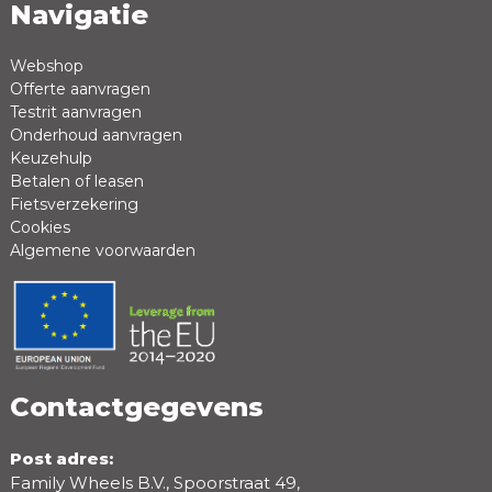
Navigatie
Naam *
Emailadres *
Webshop
Offerte aanvragen
Review *
Testrit aanvragen
Onderhoud aanvragen
Keuzehulp
Betalen of leasen
Fietsverzekering
Cookies
Algemene voorwaarden
Positieve punten
Negatieve punten
Contactgegevens
Post adres:
Family Wheels B.V., Spoorstraat 49,