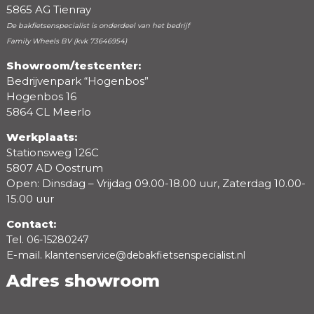
5865 AG Tienray
De bakfietsenspecialist is onderdeel van het bedrijf
Family Wheels BV (kvk 73646954)
Showroom/testcenter:
Bedrijvenpark “Hogenbos”
Beoordeling
Hogenbos 16
5864 CL Meerlo
Werkplaats:
Stationsweg 126C
5807 AD Oostrum
Open: Dinsdag – Vrijdag 09.00-18.00 uur, Zaterdag 10.00-
15.00 uur
Contact:
Tel.
06-15280247
E-mail.
klantenservice@debakfietsenspecialist.nl
Adres showroom