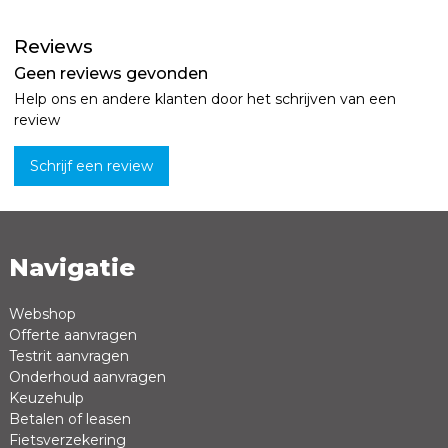
Reviews
Geen reviews gevonden
Help ons en andere klanten door het schrijven van een
review
Schrijf een review
Navigatie
Naam *
Emailadres *
Webshop
Offerte aanvragen
Review *
Testrit aanvragen
Onderhoud aanvragen
Keuzehulp
Betalen of leasen
Fietsverzekering