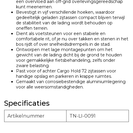
een overvloed aan off-grid overlevingsgereedschap
kunt meenemen.
Bevestigt in vijf verschillende hoeken, waardoor
gedeeltelijk geladen zijtassen compact blijven terwijl
de stabiliteit van de lading wordt behouden op
oneffen terrein.
Dient als voetsteunen voor een stabiele en
comfortabele rit, of je nu over takken en stenen in het
bos rijdt of over snelheidsdrempels in de stad.
Ontworpen met lage montagepunten om het
gewicht van de lading dicht bij de grond te houden
voor gemakkelijke fietsbehandeling, zelfs onder
zware belasting.
Past voor of achter Cargo Hold 72 zijtassen voor
handige opslag en parkeren in krappe ruimtes.
Gemaakt van corrosiebestendige aluminiumlegering
voor alle weersomstandigheden.
Specificaties
Artikelnummer
TN-LI-0091