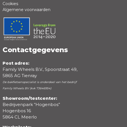
Cookies
Algemene voorwaarden
Positieve punten
Negatieve punten
Contactgegevens
Post adres:
Family Wheels B.V., Spoorstraat 49,
5865 AG Tienray
De bakfietsenspecialist is onderdeel van het bedrijf
Family Wheels BV (kvk 73646954)
Showroom/testcenter:
Bedrijvenpark “Hogenbos”
Beoordeling
Hogenbos 16
5864 CL Meerlo