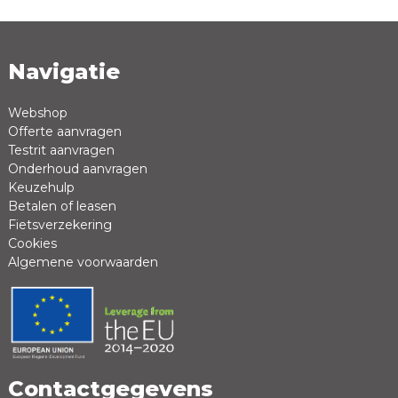
Navigatie
Naam *
Emailadres *
Webshop
Offerte aanvragen
Review *
Testrit aanvragen
Onderhoud aanvragen
Keuzehulp
Betalen of leasen
Fietsverzekering
Cookies
Algemene voorwaarden
Positieve punten
Negatieve punten
Contactgegevens