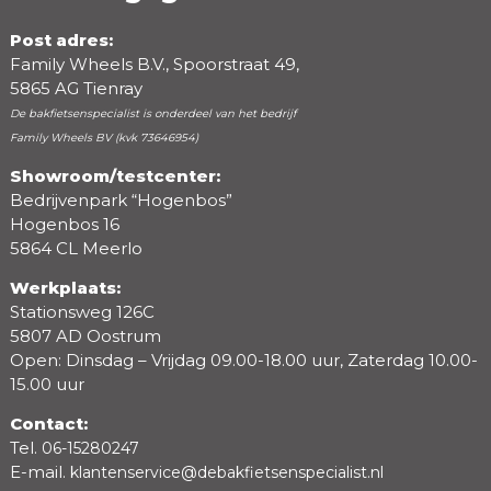
Post adres:
Family Wheels B.V., Spoorstraat 49,
5865 AG Tienray
De bakfietsenspecialist is onderdeel van het bedrijf
Family Wheels BV (kvk 73646954)
Showroom/testcenter:
Bedrijvenpark “Hogenbos”
Beoordeling
Hogenbos 16
5864 CL Meerlo
Werkplaats:
Stationsweg 126C
5807 AD Oostrum
Open: Dinsdag – Vrijdag 09.00-18.00 uur, Zaterdag 10.00-
15.00 uur
Contact:
Tel.
06-15280247
E-mail.
klantenservice@debakfietsenspecialist.nl