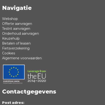
Navigatie
Naam *
Emailadres *
Webshop
Offerte aanvragen
Review *
Testrit aanvragen
Onderhoud aanvragen
Keuzehulp
Betalen of leasen
Fietsverzekering
Cookies
Algemene voorwaarden
Positieve punten
Negatieve punten
Contactgegevens
Post adres: