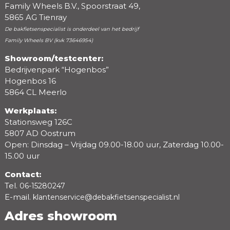
Family Wheels B.V., Spoorstraat 49,
5865 AG Tienray
De bakfietsenspecialist is onderdeel van het bedrijf
Family Wheels BV (kvk 73646954)
Showroom/testcenter:
Bedrijvenpark “Hogenbos”
Beoordeling
Hogenbos 16
5864 CL Meerlo
Werkplaats:
Stationsweg 126C
5807 AD Oostrum
Open: Dinsdag – Vrijdag 09.00-18.00 uur, Zaterdag 10.00-
15.00 uur
Contact:
Tel.
06-15280247
E-mail.
klantenservice@debakfietsenspecialist.nl
Adres showroom