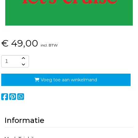
€
49,00
incl. BTW
Voeg toe aan winkelmand
Informatie