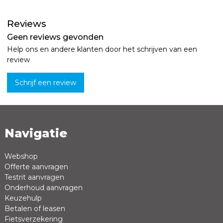
Reviews
Geen reviews gevonden
Help ons en andere klanten door het schrijven van een
review
Schrijf een review
Navigatie
Naam *
Emailadres *
Webshop
Offerte aanvragen
Review *
Testrit aanvragen
Onderhoud aanvragen
Keuzehulp
Betalen of leasen
Fietsverzekering