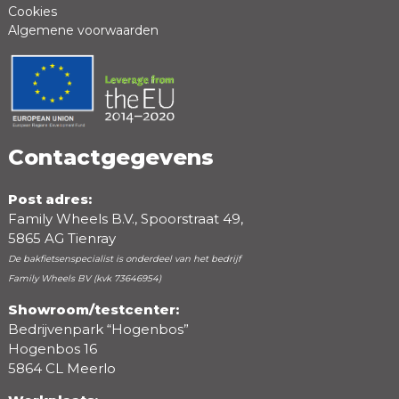
Cookies
Algemene voorwaarden
Positieve punten
Negatieve punten
Contactgegevens
Post adres:
Family Wheels B.V., Spoorstraat 49,
5865 AG Tienray
De bakfietsenspecialist is onderdeel van het bedrijf
Family Wheels BV (kvk 73646954)
Showroom/testcenter:
Bedrijvenpark “Hogenbos”
Beoordeling
Hogenbos 16
5864 CL Meerlo