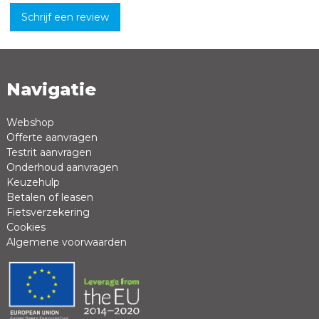
Schrijf een review
Navigatie
Naam *
Emailadres *
Webshop
Offerte aanvragen
Review *
Testrit aanvragen
Onderhoud aanvragen
Keuzehulp
Betalen of leasen
Fietsverzekering
Cookies
Algemene voorwaarden
Positieve punten
Negatieve punten