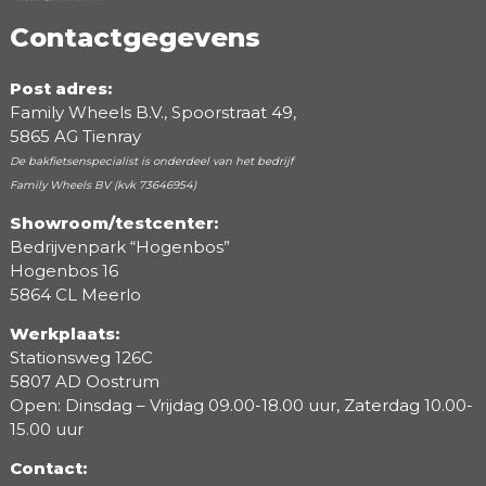
Contactgegevens
Post adres:
Family Wheels B.V., Spoorstraat 49,
5865 AG Tienray
De bakfietsenspecialist is onderdeel van het bedrijf
Family Wheels BV (kvk 73646954)
Showroom/testcenter:
Bedrijvenpark “Hogenbos”
Beoordeling
Hogenbos 16
5864 CL Meerlo
Werkplaats:
Stationsweg 126C
5807 AD Oostrum
Open: Dinsdag – Vrijdag 09.00-18.00 uur, Zaterdag 10.00-
15.00 uur
Contact: