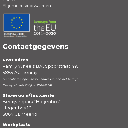
Algemene voorwaarden
Positieve punten
Negatieve punten
Contactgegevens
Post adres:
Family Wheels B.V., Spoorstraat 49,
5865 AG Tienray
De bakfietsenspecialist is onderdeel van het bedrijf
Family Wheels BV (kvk 73646954)
Showroom/testcenter:
Bedrijvenpark “Hogenbos”
Beoordeling
Hogenbos 16
5864 CL Meerlo
Werkplaats: