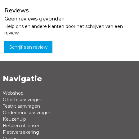
Reviews
Geen reviews gevonden
Help ons en andere klanten door het schrijven van een
review
Schrijf een review
Navigatie
Naam *
Emailadres *
Webshop
Offerte aanvragen
Review *
Testrit aanvragen
Onderhoud aanvragen
Keuzehulp
Betalen of leasen
Fietsverzekering
Cookies