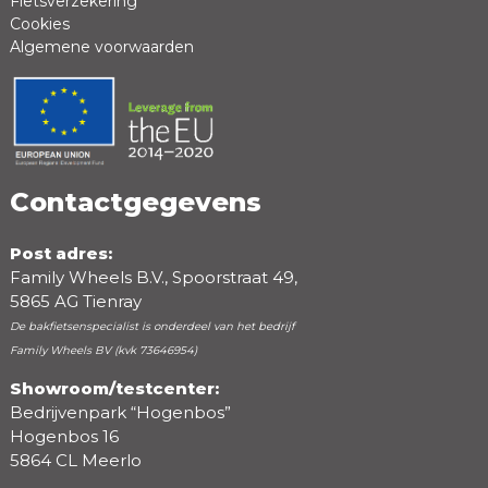
Fietsverzekering
Cookies
Algemene voorwaarden
Positieve punten
Negatieve punten
Contactgegevens
Post adres:
Family Wheels B.V., Spoorstraat 49,
5865 AG Tienray
De bakfietsenspecialist is onderdeel van het bedrijf
Family Wheels BV (kvk 73646954)
Showroom/testcenter:
Bedrijvenpark “Hogenbos”
Beoordeling
Hogenbos 16
5864 CL Meerlo