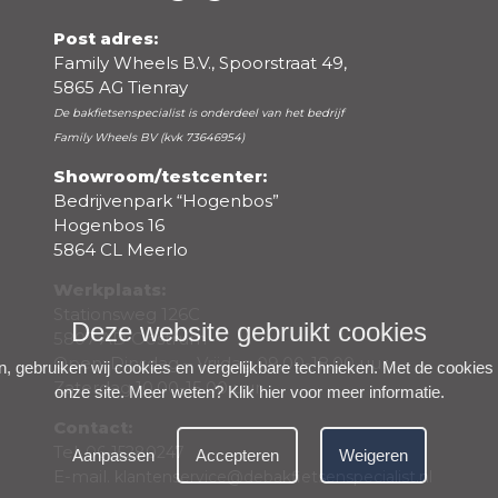
Post adres:
Family Wheels B.V., Spoorstraat 49,
5865 AG Tienray
De bakfietsenspecialist is onderdeel van het bedrijf
Family Wheels BV (kvk 73646954)
Showroom/testcenter:
Bedrijvenpark “Hogenbos”
Hogenbos 16
5864 CL Meerlo
Werkplaats:
Negatieve punten
Stationsweg 126C
Deze website gebruikt cookies
5807 AD Oostrum
Open: Dinsdag – Vrijdag 09.00-18.00 uur,
n, gebruiken wij cookies en vergelijkbare technieken. Met de cookies
Zaterdag 10.00-15.00 uur
onze site. Meer weten?
Klik hier voor meer informatie
.
Contact:
Tel.
06-15280247
Aanpassen
Accepteren
Weigeren
E-mail.
klantenservice@debakfietsenspecialist.nl