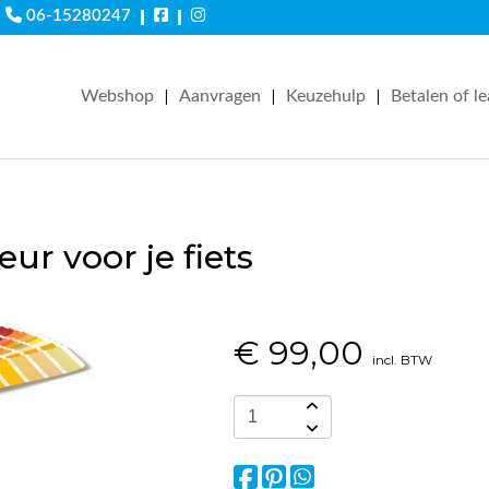
|
|
06-15280247
|
|
|
Webshop
Aanvragen
Keuzehulp
Betalen of l
eur voor je fiets
€
99,00
incl. BTW