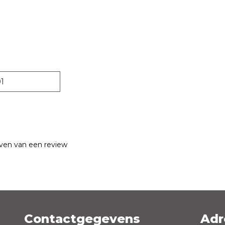
1
jven van een review
Contactgegevens
Adr
Emailadres *