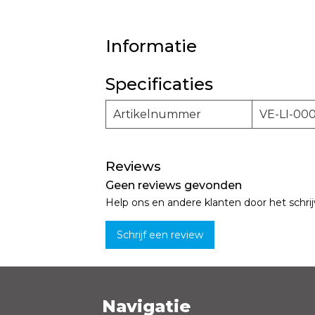
Informatie
Specificaties
Artikelnummer
VE-LI-000
Reviews
Geen reviews gevonden
Help ons en andere klanten door het schri
Schrijf een review
Navigatie
Naam *