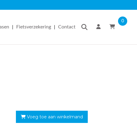
0
|
|
easen
Fietsverzekering
Contact
Voeg toe aan winkelmand