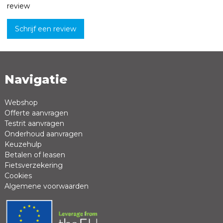
review
Schrijf een review
Navigatie
Naam *
Emailadres *
Webshop
Offerte aanvragen
Review *
Testrit aanvragen
Onderhoud aanvragen
Keuzehulp
Betalen of leasen
Fietsverzekering
Cookies
Algemene voorwaarden
Positieve punten
Negatieve punten