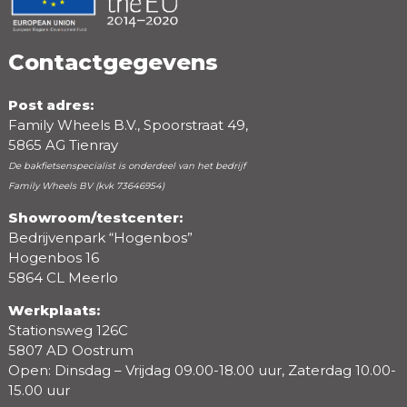
Contactgegevens
Post adres:
Family Wheels B.V., Spoorstraat 49,
5865 AG Tienray
De bakfietsenspecialist is onderdeel van het bedrijf
Family Wheels BV (kvk 73646954)
Showroom/testcenter:
Bedrijvenpark “Hogenbos”
Beoordeling
Hogenbos 16
5864 CL Meerlo
Werkplaats:
Stationsweg 126C
5807 AD Oostrum
Open: Dinsdag – Vrijdag 09.00-18.00 uur, Zaterdag 10.00-
15.00 uur