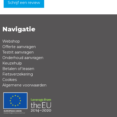
Schrijf een review
Navigatie
Naam *
Emailadres *
Webshop
Offerte aanvragen
Review *
Testrit aanvragen
Onderhoud aanvragen
Keuzehulp
Betalen of leasen
Fietsverzekering
Cookies
Algemene voorwaarden
Positieve punten
Negatieve punten