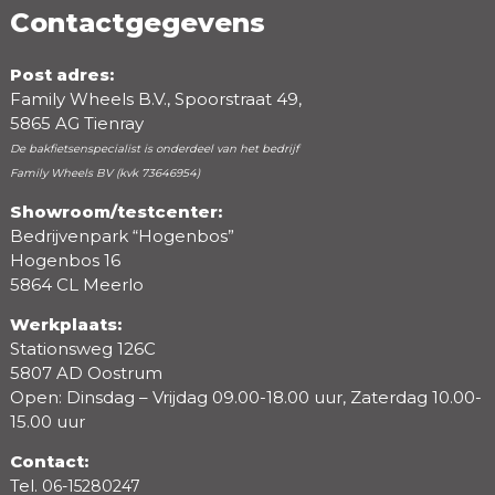
Contactgegevens
Post adres:
Family Wheels B.V., Spoorstraat 49,
5865 AG Tienray
De bakfietsenspecialist is onderdeel van het bedrijf
Family Wheels BV (kvk 73646954)
Showroom/testcenter:
Bedrijvenpark “Hogenbos”
Beoordeling
Hogenbos 16
5864 CL Meerlo
Werkplaats:
Stationsweg 126C
5807 AD Oostrum
Open: Dinsdag – Vrijdag 09.00-18.00 uur, Zaterdag 10.00-
15.00 uur
Contact:
Tel.
06-15280247